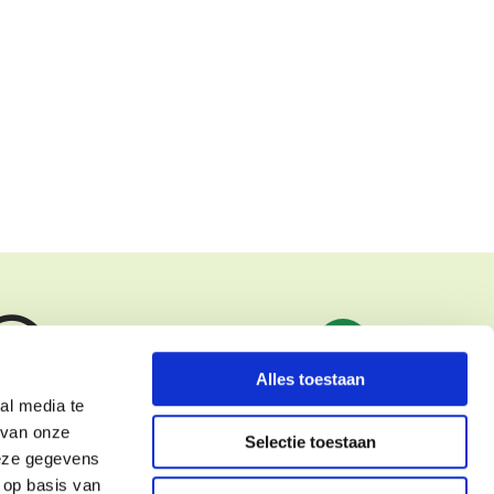
Alles toestaan
ketingcookies om
al media te
d te bekijken.
 van onze
Selectie toestaan
t cookies
deze gegevens
 op basis van