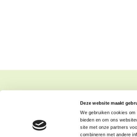
De Molen Groenvoorziening
Contact
Kromstraat 3
+311

Deze website maakt gebru
4631KH Hoogerheide
info@o

We gebruiken cookies om c
KVK: 20
bieden en om ons websitev
Privacyv
site met onze partners vo
combineren met andere inf