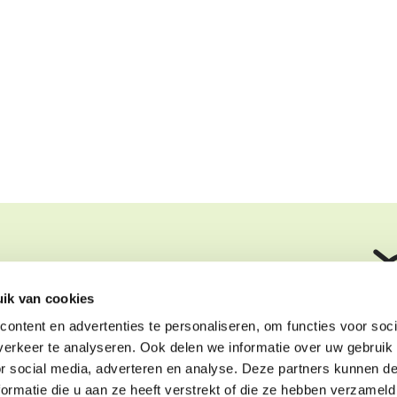
Specialist in:
64614660
Ontwerp en aanleg
ik van cookies
nzetuin.nl
Tuinonderhoud
Accepteer mar
ontent en advertenties te personaliseren, om functies voor soci
deze inhou
09 3790
Tuinhuis en
erkeer te analyseren. Ook delen we informatie over uw gebruik
erklaring
overkapping
Accep
or social media, adverteren en analyse. Deze partners kunnen 
Tuinautomatisering
ormatie die u aan ze heeft verstrekt of die ze hebben verzameld