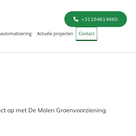
+31164614660
nautomatisering
Actuele projecten
Contact
tact op met De Molen Groenvoorziening.